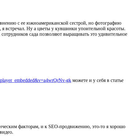
равнению с ее южноамериканской сестрой, но фотографию
, я встречал. Ну а цветы у кувшинки упоительной красоты.
та сотрудников сада позволяют выращивать это удивительное
re=player_embedded&v=a4wrQrNv-gk
можете и у себя в статье
енческим факторам, и к SEO-продвижению, это-то я хорошо
видео.