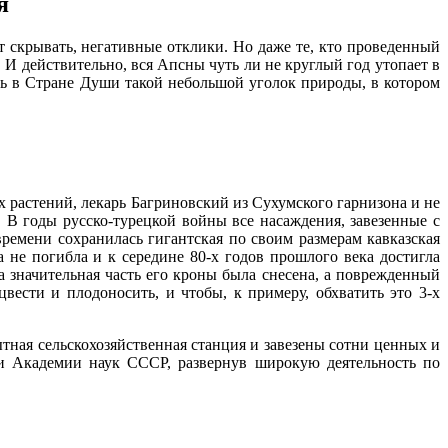
я
т скрывать, негативные отклики. Но даже те, кто проведенный
 И действительно, вся Апсны чуть ли не круглый год утопает в
сть в Стране Души такой небольшой уголок природы, в котором
х растений, лекарь Багриновский из Сухумского гарнизона и не
. В годы русско-турецкой войны все насаждения, завезенные с
емени сохранилась гигантская по своим размерам кавказская
а не погибла и к середине 80-х годов прошлого века достигла
 значительная часть его кроны была снесена, а поврежденный
ести и плодоносить, и чтобы, к примеру, обхватить это 3-х
ытная сельскохозяйственная станция и завезены сотни ценных и
ки Академии наук СССР, развернув широкую деятельность по