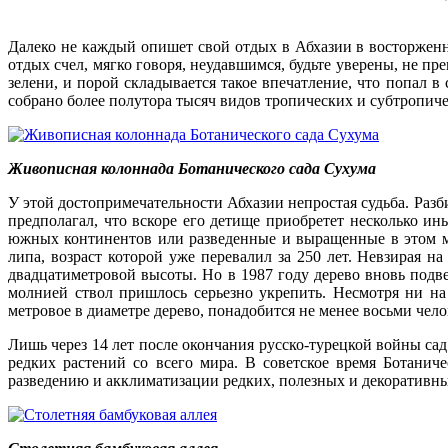
Далеко не каждый опишет свой отдых в Абхазии в восторженны
отдых счел, мягко говоря, неудавшимся, будьте уверены, не п
зелени, и порой складывается такое впечатление, что попал 
собрано более полутора тысяч видов тропических и субтропиче
Живописная колоннада Ботанического сада Сухума
У этой достопримечательности Абхазии непростая судьба. Разб
предполагал, что вскоре его детище приобретет несколько ин
южных континентов или разведенные и выращенные в этом му
липа, возраст которой уже перевалил за 250 лет. Невзирая н
двадцатиметровой высоты. Но в 1987 году дерево вновь подв
молнией ствол пришлось серьезно укрепить. Несмотря ни на
метровое в диаметре дерево, понадобится не менее восьми чело
Лишь через 14 лет после окончания русско-турецкой войны сад
редких растений со всего мира. В советское время Ботани
разведению и акклиматизации редких, полезных и декоративны