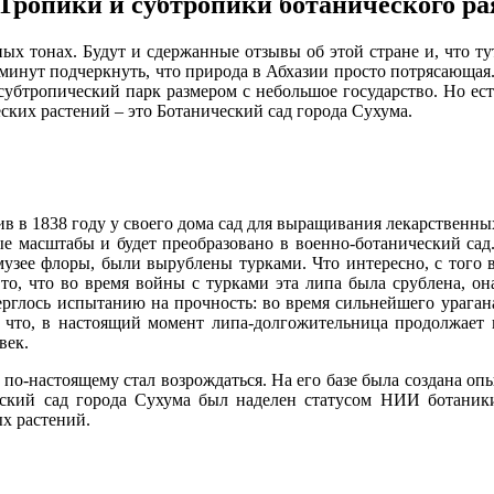
Тропики и субтропики ботанического ра
х тонах. Будут и сдержанные отзывы об этой стране и, что ту
реминут подчеркнуть, что природа в Абхазии просто потрясающая.
в субтропический парк размером с небольшое государство. Но е
ских растений – это Ботанический сад города Сухума.
ив в 1838 году у своего дома сад для выращивания лекарственны
ые масштабы и будет преобразовано в военно-ботанический сад
зее флоры, были вырублены турками. Что интересно, с того вр
а то, что во время войны с турками эта липа была срублена, он
ерглось испытанию на прочность: во время сильнейшего урагана
 что, в настоящий момент липа-долгожительница продолжает цв
век.
 по-настоящему стал возрождаться. На его базе была создана оп
ческий сад города Сухума был наделен статусом НИИ ботани
х растений.