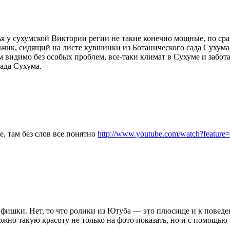
тья у сухумской Виктории регии не такие конечно мощные, по с
ьчик, сидящий на листе кувшинки из Ботанического сада Сухума
м видимо без особых проблем, все-таки климат в Сухуме и забо
ада Сухума.
е, там без слов все понятно
http://www.youtube.com/watch?featu
ой фишки. Нет, то что ролики из Ютуба — это плюсище и к повед
жно такую красоту не только на фото показать, но и с помощью 