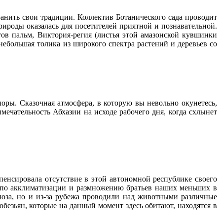
хранить свои традиции. Коллектив Ботанического сада проводит
рироды оказалась для посетителей приятной и познавательной.
ртов пальм, Виктория-регия (листья этой амазонской кувшинки
небольшая толика из широкого спектра растений и деревьев со
лоры. Сказочная атмосфера, в которую вы невольно окунетесь,
мечательность Абхазии на исходе рабочего дня, когда схлынет
енсировала отсутствие в этой автономной республике своего
я по акклиматизации и размножению братьев наших меньших в
оюза, но и из-за рубежа проводили над животными различные
безьян, которые на данный момент здесь обитают, находятся в