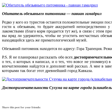
Обитатель обезьяньего питомника — павиан гамадрил
Редко у кого из туристов остаются положительные эмоции пос
гости к обезьянам, то будьте аккуратней непосредственно
лакомствами (благо корм продается тут же), в связи с этим п
вы вряд ли удержитесь, чтобы не угостить несчастных обез
находящийся здесь же приматологический музей.
Обезьяний питомник находится по адресу: Гора Трапеция. Режим
P.S. Я не планировал рассказать обо всех
достопримечательно
о тех, о которых я написал, и о тех, что вовсе не упомянул
впечатлениями найдутся и дополнят мой рассказ. А мне в зав
которыми так богат этот древнейший город Кавказа.
Достопримечательности Сухума на карте города (кликабель
Share this post for your friends: