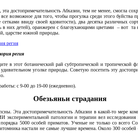
., эта достопримечательность Абхазии, тем не менее, смогла со
все возможное для того, чтобы прогулка среди этого буйства п
е сетками ввиду своей ядовитости), два десятка различных со
ь в них детей), оранжереи с благоухающими цветами – вот та 
ой, царстве южной природы.
ория регия
дите в этот ботанический рай субтропической и тропической ф
 удивительном уголке природы. Советую посетить эту достопри
о.
работы: с 9-00 до 19-00 (ежедневно).
Обезьяньи страдания
сны. Эта достопримечательность Абхазии в какой-то мере комп
НИИ экспериментальной патологии и терапии вел исследовани
ь порядка 5000 особей приматов. Ученые не только со всего С
томника настали не самые лучшие времена. Около 300 особей о