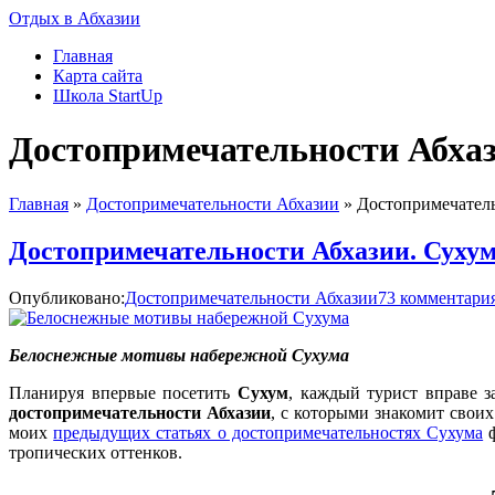
Отдых в Абхазии
Главная
Карта сайта
Школа StartUp
Достопримечательности Абхаз
Главная
»
Достопримечательности Абхазии
»
Достопримечатель
Достопримечательности Абхазии. Сухум
Опубликовано:
Достопримечательности Абхазии
73 комментари
Белоснежные мотивы набережной Сухума
Планируя впервые посетить
Сухум
, каждый турист вправе з
достопримечательности Абхазии
, с которыми знакомит свои
моих
предыдущих статьях о достопримечательностях Сухума
ф
тропических оттенков.