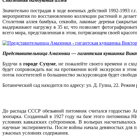
Столетняя бамбуковая аллея
Значительно пострадав в ходе военных действий 1992-1993 г.г
мероприятия по восстановлению коллекции растений и делает 
Столетняя аллея бамбука, секвойи, лаковые деревья (закрыты
выдерживают нагрузку в 35 кг, что позволяет фотографироват
всего мира, представленная в этом, потрясающем своей красот
Представительница Амазонки — гигантская кувшинка Викт
Будучи в
городе Сухуме
, не пожалейте своего времени и схо
будет сопровождать вас на протяжении всей экскурсии в этом
поток посетителей и большинство экскурсоводов будет свободн
Ботанический сад находится по адресу: ул. Д. Гулиа, 22. Режим 
До распада СССР обезьяний питомник считался гордостью Ап
зоопарка. Созданный в 1927 году на базе этого питомника 
условиях кавказских субтропиков. В вольерах насчитывалос
научные эксперименты. После войны начала девяностых для пи
ужасных условиях содержания.