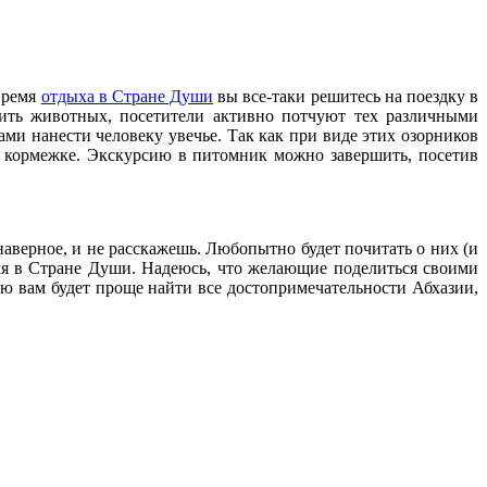
время
отдыха в Стране Души
вы все-таки решитесь на поездку в
мить животных, посетители активно потчуют тех различными
ами нанести человеку увечье. Так как при виде этих озорников
х кормежке. Экскурсию в питомник можно завершить, посетив
 наверное, и не расскажешь. Любопытно будет почитать о них (и
ремя в Стране Души. Надеюсь, что желающие поделиться своими
ью вам будет проще найти все достопримечательности Абхазии,