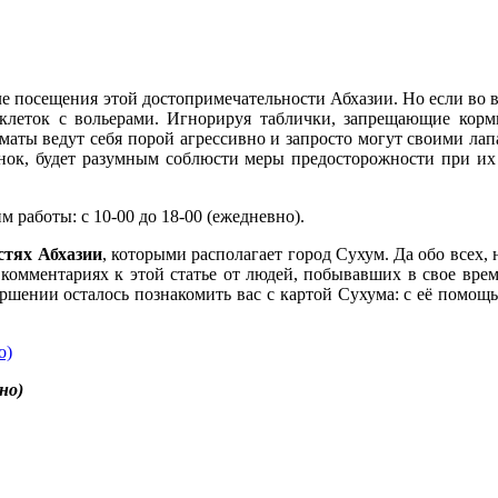
ле посещения этой достопримечательности Абхазии. Но если во 
 у клеток с вольерами. Игнорируя таблички, запрещающие кор
риматы ведут себя порой агрессивно и запросто могут своими лап
ьянок, будет разумным соблюсти меры предосторожности при и
 работы: с 10-00 до 18-00 (ежедневно).
стях Абхазии
, которыми располагает город Сухум. Да обо всех,
) в комментариях к этой статье от людей, побывавших в свое в
ершении осталось познакомить вас с картой Сухума: с её помощ
но)